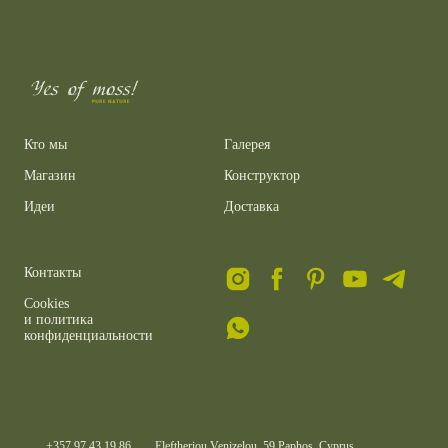
Кто мы
Галерея
Магазин
Конструктор
Идеи
Доставка
Контакты
C
ookies
и политика
конфиденциальности
+357 97 43 19 86
Eleftheriou Venizelou, 59 Paphos, Cyprus