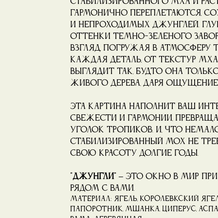
стабилизированного мха и рас
гармонично переплетаются, с
и непроходимых джунглей. Гл
оттенки темно-зеленого заво
взгляд, погружая в атмосферу 
Каждая деталь, от текстур мха
выглядит так, будто она тольк
живого дерева, даря ощущение
Эта картина наполнит ваш инт
свежести и гармонии, превращ
уголок тропиков. И, что немал
стабилизированный мох не тре
свою красоту долгие годы.
"Джунгли"
– это окно в мир при
рядом с вами.
Материал: ягель, королевкский яге
папоротник, мшанка, циперус, асп