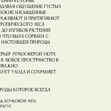
тений, которые
оздавая ощущение густых
убокие, насыщенные
раживают и притягивают
тропического леса.
 до изгибов растений,
о что была сорвана с
 настоящей природы.
ерьер атмосферой уюта,
ая любое пространство в
оважно,
бует ухода и сохраняет
роды, которое всегда
ль, кочковой мох,
арагус