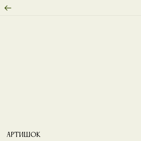
АртИшок